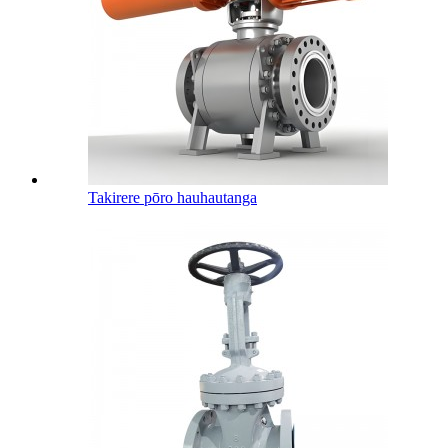
Takirere pōro hauhautanga