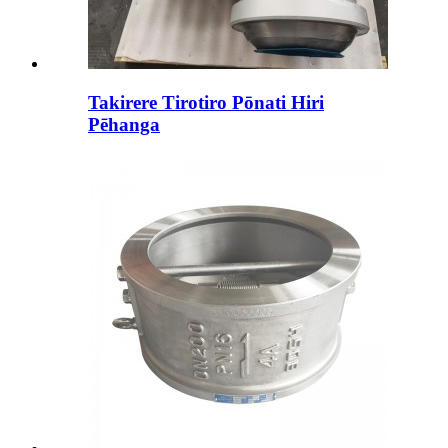
Takirere Tirotiro Pōnati Hiri
Pēhanga