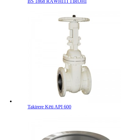
BS 1868 RĀWHITI TĪROHI
Takirere Kēti API 600