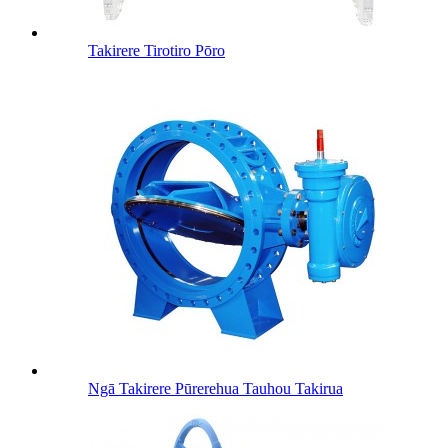
Takirere Tirotiro Pōro
Ngā Takirere Pūrerehua Tauhou Takirua