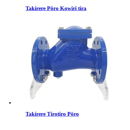
Takirere Pōro Kowiri tira
Takirere Tirotiro Pōro