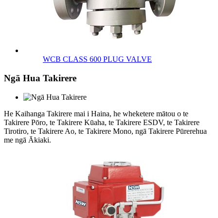
WCB CLASS 600 PLUG VALVE
Ngā Hua Takirere
He Kaihanga Takirere mai i Haina, he wheketere mātou o te
Takirere Pōro, te Takirere Kūaha, te Takirere ESDV, te Takirere
Tirotiro, te Takirere Ao, te Takirere Mono, ngā Takirere Pūrerehua
me ngā Ākiaki.