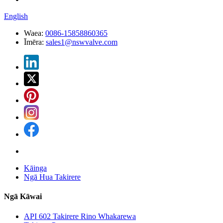
English
Waea:
0086-15858860365
Īmēra:
sales1@nswvalve.com
Kāinga
Ngā Hua Takirere
Ngā Kāwai
API 602 Takirere Rino Whakarewa