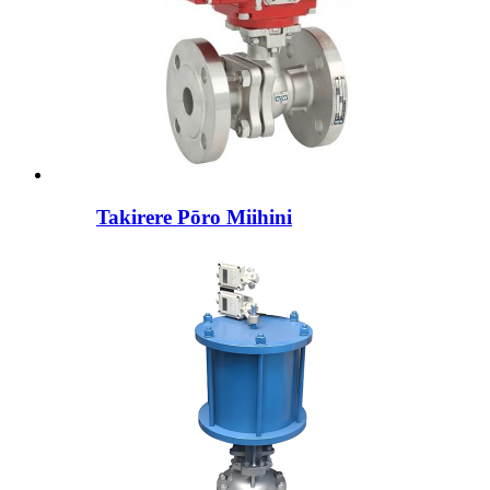
Takirere Pōro Miihini