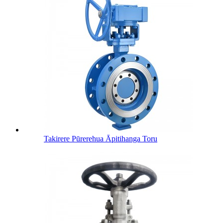
Takirere Pūrerehua Āpitihanga Toru