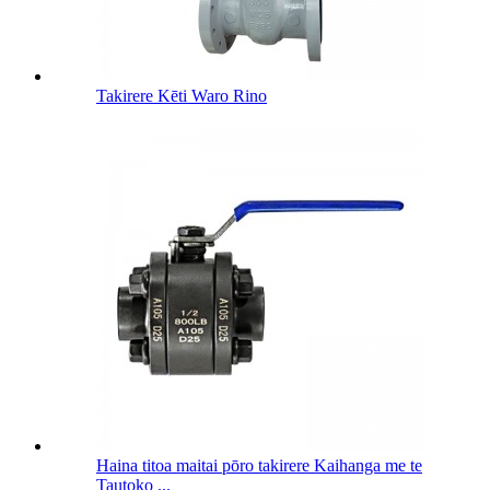
Takirere Kēti Waro Rino
Haina titoa maitai pōro takirere Kaihanga me te
Tautoko ...