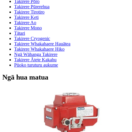
Takirere Pōro
Takirere Pūrerehua
Takirere Tirotiro
Takirere Keti
Takirere Ao
Takirere Mono
Tātari
Takirere Cryogenic
Takirere Whakahaere Hauātea
Takirere Whakahaere Hiko
Ngā Wāhanga Takirere
Takirere Ātete Kakahu
Pūoko turuturu aukume
Ngā hua matua