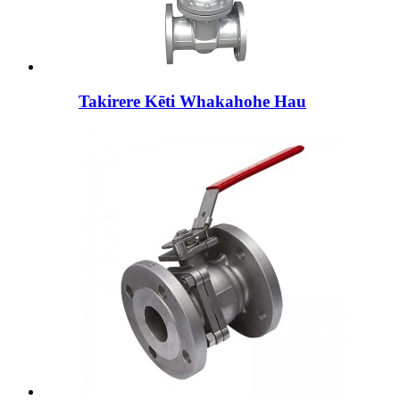
Takirere Kēti Whakahohe Hau