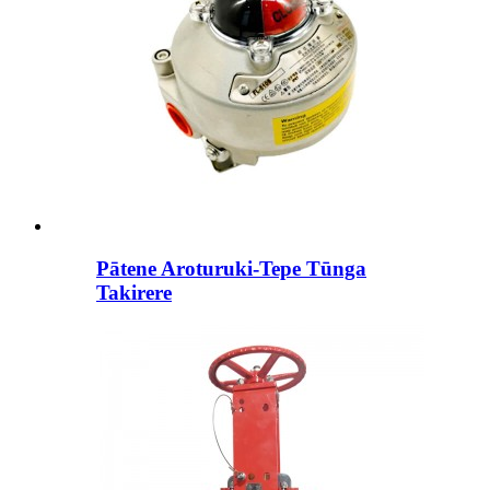
Pātene Aroturuki-Tepe Tūnga
Takirere