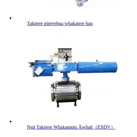
Takirere pūrerehua whakatere hau
Ngā Takirere Whakamutu Āwhati（ESDV）