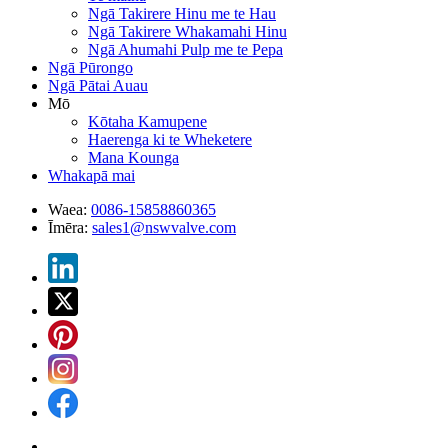
Ngā Takirere Hinu me te Hau
Ngā Takirere Whakamahi Hinu
Ngā Ahumahi Pulp me te Pepa
Ngā Pūrongo
Ngā Pātai Auau
Mō
Kōtaha Kamupene
Haerenga ki te Wheketere
Mana Kounga
Whakapā mai
Waea:
0086-15858860365
Īmēra:
sales1@nswvalve.com