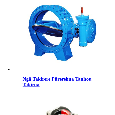
Ngā Takirere Pūrerehua Tauhou
Takirua