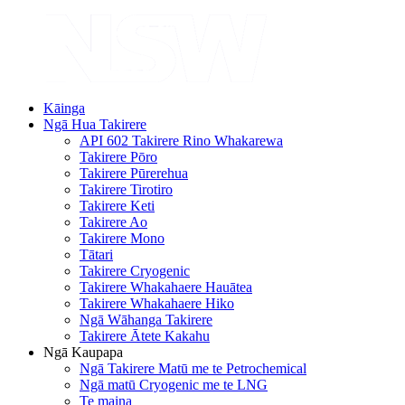
Kāinga
Ngā Hua Takirere
API 602 Takirere Rino Whakarewa
Takirere Pōro
Takirere Pūrerehua
Takirere Tirotiro
Takirere Keti
Takirere Ao
Takirere Mono
Tātari
Takirere Cryogenic
Takirere Whakahaere Hauātea
Takirere Whakahaere Hiko
Ngā Wāhanga Takirere
Takirere Ātete Kakahu
Ngā Kaupapa
Ngā Takirere Matū me te Petrochemical
Ngā matū Cryogenic me te LNG
Te maina