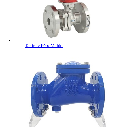
Takirere Pōro Miihini