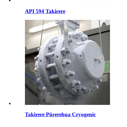
API 594 Takirere
Takirere Pūrerehua Cryogenic