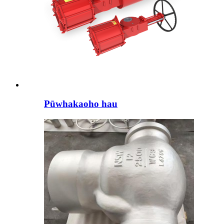
Pūwhakaoho hau