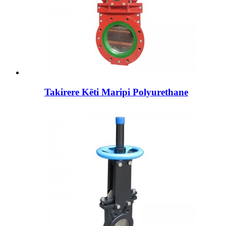
Takirere Kēti Maripi Polyurethane