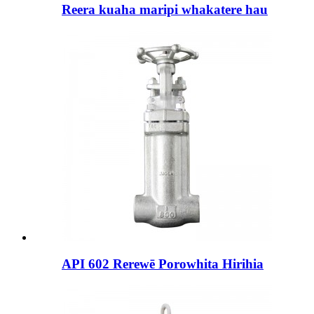
Reera kuaha maripi whakatere hau
API 602 Rerewē Porowhita Hirihia